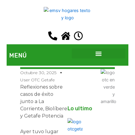
Ir
al
contenido
MENÚ
EMSV GETAFE
Octubre 30, 2025
User OTC Getafe
Reflexiones sobre
casos de éxito
junto a La
Lo ultimo
Corriente, Biolíbere
y Getafe Potencia
Ayer tuvo lugar