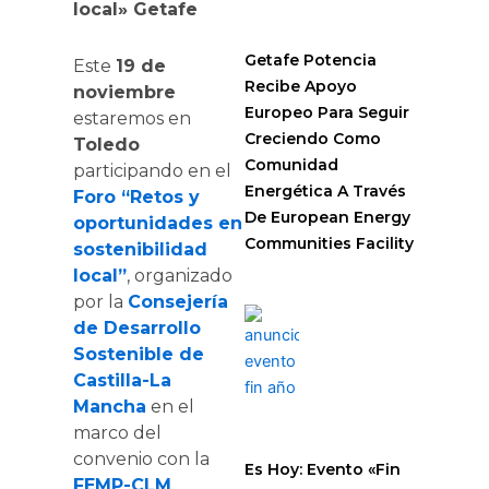
local»
Getafe
Getafe Potencia
Este
19 de
Recibe Apoyo
noviembre
Europeo Para Seguir
estaremos en
Creciendo Como
Toledo
Comunidad
participando en el
Energética A Través
Foro “Retos y
De European Energy
oportunidades en
Communities Facility
sostenibilidad
local”
, organizado
por la
Consejería
de Desarrollo
Sostenible de
Castilla-La
Mancha
en el
marco del
convenio con la
Es Hoy: Evento «Fin
FEMP-CLM