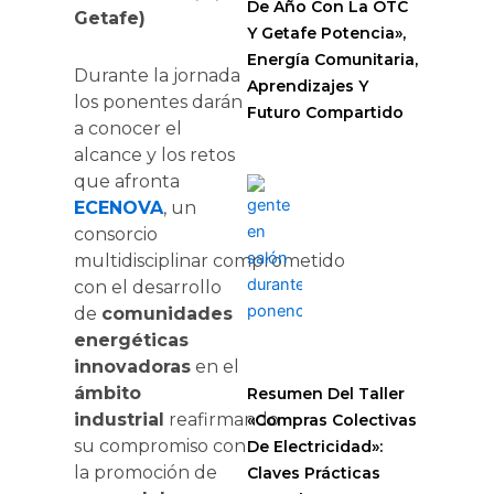
De Año Con La OTC
Getafe)
Y Getafe Potencia»,
Energía Comunitaria,
Durante la jornada
Aprendizajes Y
los ponentes darán
Futuro Compartido
a conocer el
alcance y los retos
que afronta
ECENOVA
, un
consorcio
multidisciplinar comprometido
con el desarrollo
de
comunidades
energéticas
innovadoras
en el
ámbito
Resumen Del Taller
industrial
reafirmando
«Compras Colectivas
su compromiso con
De Electricidad»:
la promoción de
Claves Prácticas