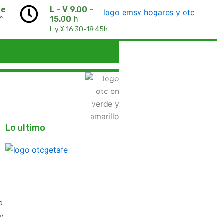
pe
L - V 9.00 -
º
15.00 h
L y X 16:30-18:45h
Lo ultimo
a
y