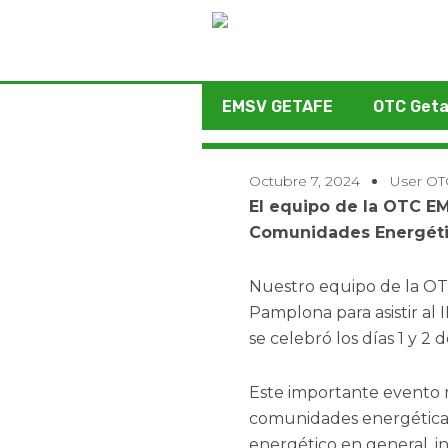
Ir
al
contenido
EMSV GETAFE
OTC Get
Octubre 7, 2024
User OT
El equipo de la OTC EM
Comunidades Energéti
Nuestro equipo de la OT
Pamplona para asistir a
se celebró los días 1 y 2
Este importante evento r
comunidades energéticas,
energético en general, in