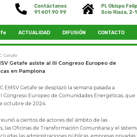
Contáctanos
Pl. Obispo Feli
91 601 90 99
Scio Riaza, 2-1
afe
ACTUALIDAD
DIFUSIÓN
CONTACTO
C Getafe
SV Getafe asiste al III Congreso Europeo de
cas en Pamplona
C EMSV Getafe se desplazó la semana pasada a
l III Congreso Europeo de Comunidades Energéticas, que
 de octubre de 2024.
eunió a cientos de actores del ámbito de las
 las Oficinas de Transformación Comunitaria y el sistem
cluidas las administraciones públicas, empresas privadas 