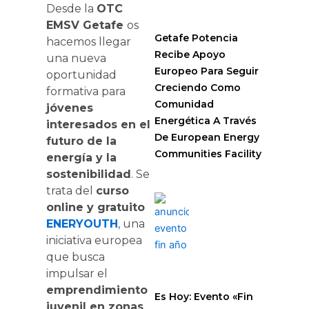
Desde la
OTC
EMSV Getafe
os
Getafe Potencia
hacemos llegar
Recibe Apoyo
una nueva
Europeo Para Seguir
oportunidad
Creciendo Como
formativa para
Comunidad
jóvenes
Energética A Través
interesados en el
De European Energy
futuro de la
Communities Facility
energía y la
sostenibilidad
. Se
trata del
curso
online y gratuito
ENERYOUTH
, una
iniciativa europea
que busca
impulsar el
emprendimiento
Es Hoy: Evento «Fin
juvenil en zonas