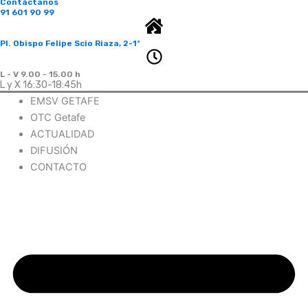
Contáctanos
91 601 90 99
Pl. Obispo Felipe Scio Riaza, 2-1º
L - V 9.00 - 15.00 h
L y X 16:30-18:45h
EMSV GETAFE
OTC Getafe
ACTUALIDAD
DIFUSIÓN
CONTACTO