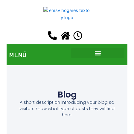
Ir
al
contenido
MENÚ
EMSV GETAFE
Blog
A short description introducing your blog so
visitors know what type of posts they will find
here.